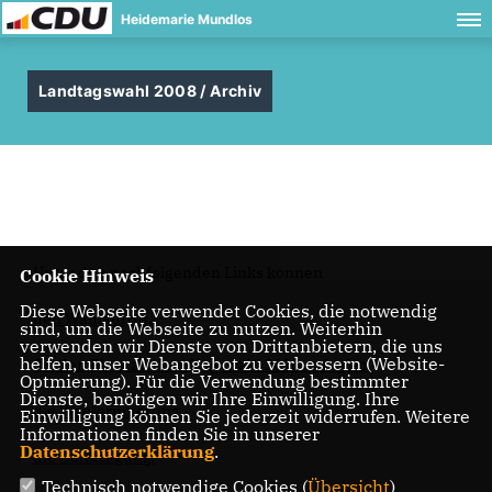
Heidemarie Mundlos
Landtagswahl 2008 / Archiv
Unter den nachfolgenden Links können
Cookie Hinweis
Diese Webseite verwendet Cookies, die notwendig
den Wahlaufruf,
sind, um die Webseite zu nutzen. Weiterhin
verwenden wir Dienste von Drittanbietern, die uns
helfen, unser Webangebot zu verbessern (Website-
Sie den Flyer zur Landtagswahl 2008 aufrufen,
Optmierung). Für die Verwendung bestimmter
Dienste, benötigen wir Ihre Einwilligung. Ihre
die Wahlerinnerung,
Einwilligung können Sie jederzeit widerrufen. Weitere
Informationen finden Sie in unserer
Datenschutzerklärung
.
die Danksagung.
Technisch notwendige Cookies (
Übersicht
)