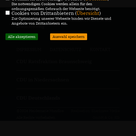
Die notwendigen Cookies werden allein für den
ordnungsgemäßen Gebrauch der Webseite benötigt.
Cookies von Drittanbietern (
Übersicht
)
Zur Optimierung unserer Webseite binden wir Dienste und
Informationen rund um Heidemarie Mundlos aus
Angebote von Drittanbietern ein.
Braunschweig
Alle akzeptieren
Auswahl speichern
IMPRESSUM
DATENSCHUTZ
KONTAKT
CDU Ratsfraktion Braunschweig
CDU in Niedersachsen
CDU Deutschlands
@2026 Heidemarie Mundlos
Realisation: Sharkness Media
Alle Rechte vorbehalten.
GmbH & Co. KG