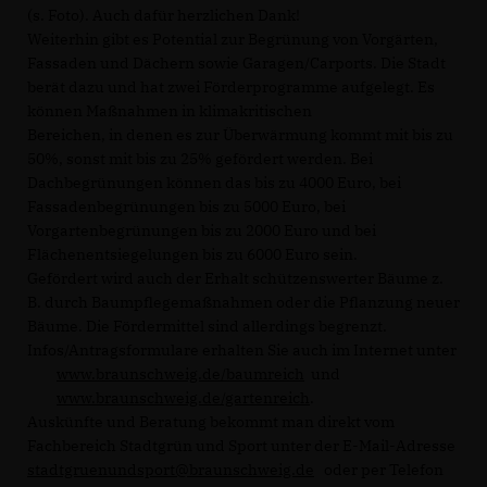
(s. Foto). Auch dafür herzlichen Dank!
Weiterhin gibt es Potential zur Begrünung von Vorgärten,
Fassaden und Dächern sowie Garagen/Carports. Die Stadt
berät dazu und hat zwei Förderprogramme aufgelegt. Es
können Maßnahmen in klimakritischen
Bereichen, in denen es zur Überwärmung kommt mit bis zu
50%, sonst mit bis zu 25% gefördert werden. Bei
Dachbegrünungen können das bis zu 4000 Euro, bei
Fassadenbegrünungen bis zu 5000 Euro, bei
Vorgartenbegrünungen bis zu 2000 Euro und bei
Flächenentsiegelungen bis zu 6000 Euro sein.
Gefördert wird auch der Erhalt schützenswerter Bäume z.
B. durch Baumpflegemaßnahmen oder die Pflanzung neuer
Bäume. Die Fördermittel sind allerdings begrenzt.
Infos/Antragsformulare erhalten Sie auch im Internet unter
www.braunschweig.de/baumreich
und
www.braunschweig.de/gartenreich
.
Auskünfte und Beratung bekommt man direkt vom
Fachbereich Stadtgrün und Sport unter der E-Mail-Adresse
stadtgruenundsport@braunschweig.de
oder per Telefon