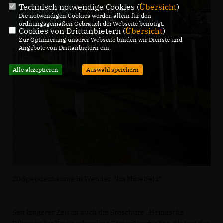
Technisch notwendige Cookies (
Übersicht
)
Die notwendigen Cookies werden allein für den
ordnungsgemäßen Gebrauch der Webseite benötigt.
Cookies von Drittanbietern (
Übersicht
)
Zur Optimierung unserer Webseite binden wir Dienste und
Angebote von Drittanbietern ein.
Alle akzeptieren
Auswahl speichern
20 Spendenbäume in Wenden "Im Mittelfeld"
Seit längerer Zeit ist auch die Broschüre „Heimische
Pflanzen für Braunschweiger Gärten“ verfügbar, die von der