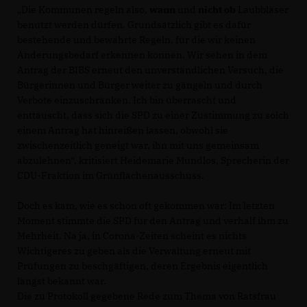
Die Kommunen regeln also,
wann
und
nicht ob
Laubbläser
benutzt werden dürfen. Grundsätzlich gibt es dafür
bestehende und bewährte Regeln, für die wir keinen
Änderungsbedarf erkennen können. Wir sehen in dem
Antrag der BIBS erneut den unverständlichen Versuch, die
Bürgerinnen und Bürger weiter zu gängeln und durch
Verbote einzuschränken. Ich bin überrascht und
enttäuscht, dass sich die SPD zu einer Zustimmung zu solch
einem Antrag hat hinreißen lassen, obwohl sie
zwischenzeitlich geneigt war, ihn mit uns gemeinsam
abzulehnen“, kritisiert Heidemarie Mundlos, Sprecherin der
CDU-Fraktion im Grünflächenausschuss.
Doch es kam, wie es schon oft gekommen war: Im letzten
Moment stimmte die SPD für den Antrag und verhalf ihm zu
Mehrheit. Na ja, in Corona-Zeiten scheint es nichts
Wichtigeres zu geben als die Verwaltung erneut mit
Prüfungen zu beschgäftigen, deren Ergebnis eigentlich
längst bekannt war.
Die zu Protokoll gegebene Rede zum Thema von Ratsfrau