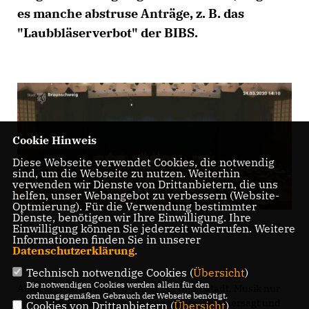
es manche abstruse Anträge, z. B. das
"Laubbläserverbot" der BIBS.
Cookie Hinweis
Diese Webseite verwendet Cookies, die notwendig
sind, um die Webseite zu nutzen. Weiterhin
verwenden wir Dienste von Drittanbietern, die uns
helfen, unser Webangebot zu verbessern (Website-
Optmierung). Für die Verwendung bestimmter
Dienste, benötigen wir Ihre Einwilligung. Ihre
Einwilligung können Sie jederzeit widerrufen. Weitere
Bei der Ratssitzung auf Distanz gegangen - gut, dass es die
Informationen finden Sie in unserer
Stadthalle gibt.
Datenschutzerklärung
.
Technisch notwendige Cookies (
Übersicht
)
Die notwendigen Cookies werden allein für den
Alkoholverbot in großen Teilen der Innenstadt, Musik nur
ordnungsgemäßen Gebrauch der Webseite benötigt.
bis 22 Uhr, Radfahren durch den Stadtpark untersagt und
Cookies von Drittanbietern (
Übersicht
)