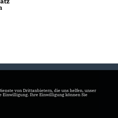
atz
m
enste von Drittanbietern, die uns helfen, unser
Einwilligung. Ihre Einwilligung können Sie