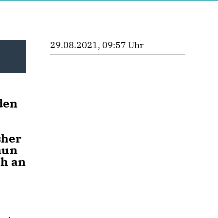
29.08.2021, 09:57 Uhr
den
sher
nun
ch an