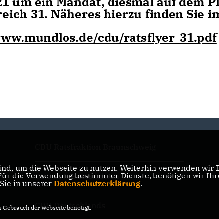
21 um ein Mandat, diesmal auf dem Pl
eich 31. Näheres hierzu finden Sie i
ww.mundlos.de/cdu/ratsflyer_31.pdf
s
CDU Ratsfraktion Braunschweig
nd, um die Webseite zu nutzen. Weiterhin verwenden wir Di
r die Verwendung bestimmter Dienste, benötigen wir Ihre 
CDU in Niedersachsen
 Sie in unserer
Datenschutzerklärung
.
CDU Deutschlands
Gebrauch der Webseite benötigt.