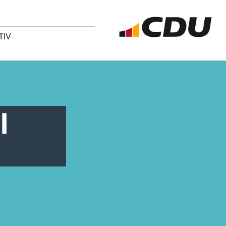
TIV
l