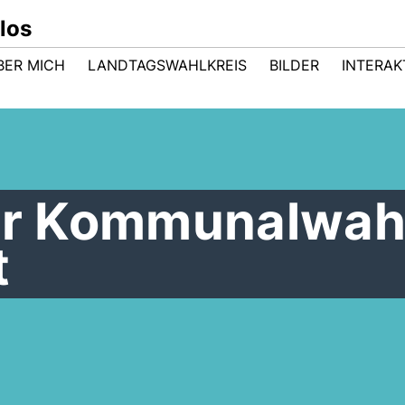
los
BER MICH
LANDTAGSWAHLKREIS
BILDER
INTERAK
zur Kommunalwah
t