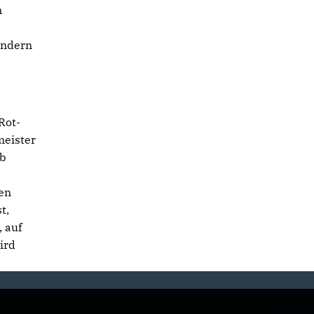
n
ondern
Rot-
meister
lb
den
t,
 auf
ird