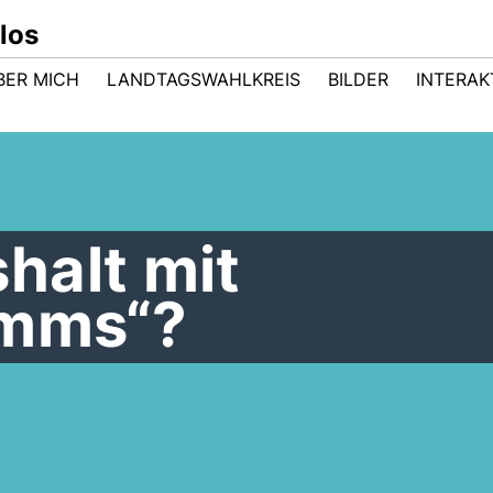
los
BER MICH
LANDTAGSWAHLKREIS
BILDER
INTERAK
halt mit
mms“?