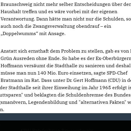
Braunschweig nicht mehr selber Entscheidungen über de
Haushalt treffen und es wäre vorbei mit der eigenen
Verantwortung. Dann hätte man nicht nur die Schulden, s
auch noch die Zwangsverwaltung obendrauf – ein
Doppelwumms“ mit Ansage.
Anstatt sich ernsthaft dem Problem zu stellen, gab es von 
Grün Ausreden ohne Ende. So habe es der Ex-Oberbürger
Hoffmann versäumt die Stadthalle zu sanieren und desha
müsse man nun 140 Mio. Euro einsetzen, sagte SPD-Chef
Bratmann im Rat. Dass unter Dr. Gert Hoffmann (CDU) in 
r Stadthalle seit ihrer Einweihung im Jahr 1965 erfolgt is
uttsparen" und beklagten die Schuldenbremse des Bundes,
ungsmanövern, Legendenbildung und "alternativen Fakten" w
n.
s
CDU Ratsfraktion Braunschweig