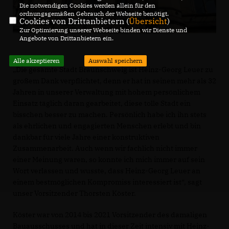
Die notwendigen Cookies werden allein für den
ordnungsgemäßen Gebrauch der Webseite benötigt.
Cookies von Drittanbietern (
Übersicht
)
Zur Optimierung unserer Webseite binden wir Dienste und
Angebote von Drittanbietern ein.
Alle akzeptieren
Auswahl speichern
Die gesamte Stadt Braunschweig ist Heinz-Georg Leuer zu
großem Dank verpflichtet, denn er hat in seinen mehr als 32
Jahren in unserer Verwaltung mit hohem persönlichem
Einsatz täglich daran gearbeitet, diese tolle Stadt ein
bisschen besser zu machen. Persönlich habe ich ihn stets
als ehrlichen und engagierten Menschen erlebt und bin
dankbar für viele Jahre einer konstruktiven
Zusammenarbeit. Auch wenn wir fachlich nicht immer
einer Meinung waren, so konnte ich mich immer auf sein
Wort verlassen und wusste, dass Heinz-Georg Leuer an
einem bestmöglichen Kompromiss interessiert ist“, sagt
unser Vorsitzender Thorsten Köster.
Köster war von 2014 bis 2021 Vorsitzender des damaligen
Bauausschusses und hat in dieser Zeit intensiv mit Heinz-